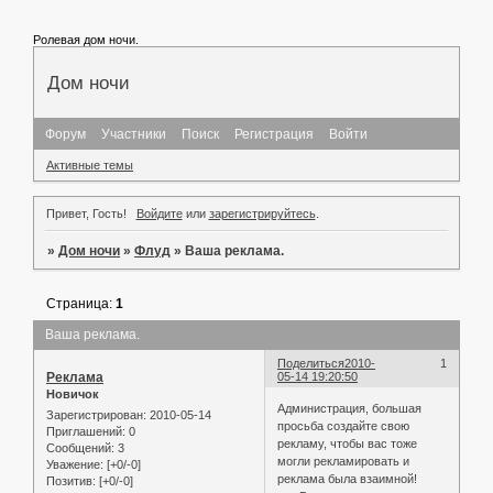
Ролевая дом ночи.
Дом ночи
Форум
Участники
Поиск
Регистрация
Войти
Активные темы
Привет, Гость!
Войдите
или
зарегистрируйтесь
.
»
Дом ночи
»
Флуд
»
Ваша реклама.
Страница:
1
Ваша реклама.
Поделиться
2010-
1
Реклама
05-14 19:20:50
Новичок
Администрация, большая
Зарегистрирован
: 2010-05-14
просьба создайте свою
Приглашений:
0
рекламу, чтобы вас тоже
Сообщений:
3
могли рекламировать и
Уважение:
[+0/-0]
реклама была взаимной!
Позитив:
[+0/-0]