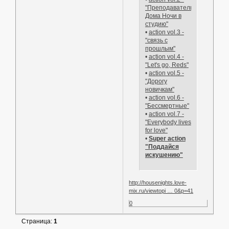
"Преподаватели
Дома Ночи в
студию"
•
action vol.3 -
"связь с
прошлым"
•
action vol.4 -
"Let's go, Reds"
•
action vol.5 -
"Дорогу
новичкам"
•
action vol.6 -
"Бессмертные"
•
action vol.7 -
"Everybody lives
for love"
•
Super action
"Поддайся
искушению"
http://housenights.love-
mix.ru/viewtopi … 0&p=41
0
Страница:
1