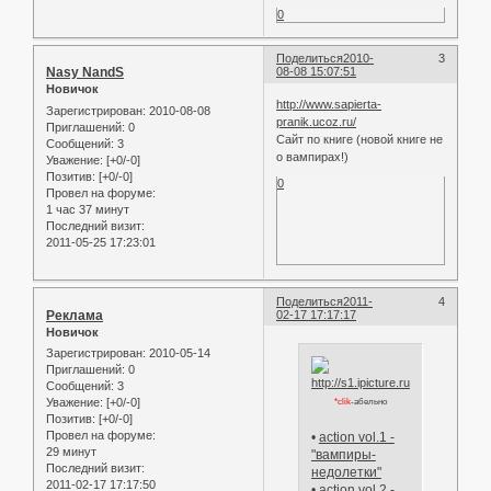
0
Поделиться
2010-
3
Nasy NandS
08-08 15:07:51
Новичок
http://www.sapierta-
Зарегистрирован
: 2010-08-08
pranik.ucoz.ru/
Приглашений:
0
Сайт по книге (новой книге не
Сообщений:
3
о вампирах!)
Уважение:
[+0/-0]
Позитив:
[+0/-0]
0
Провел на форуме:
1 час 37 минут
Последний визит:
2011-05-25 17:23:01
Поделиться
2011-
4
Реклама
02-17 17:17:17
Новичок
Зарегистрирован
: 2010-05-14
Приглашений:
0
Сообщений:
3
Уважение:
[+0/-0]
*clik
-абельно
Позитив:
[+0/-0]
Провел на форуме:
•
action vol.1 -
29 минут
"вампиры-
Последний визит:
недолетки"
2011-02-17 17:17:50
•
action vol.2 -