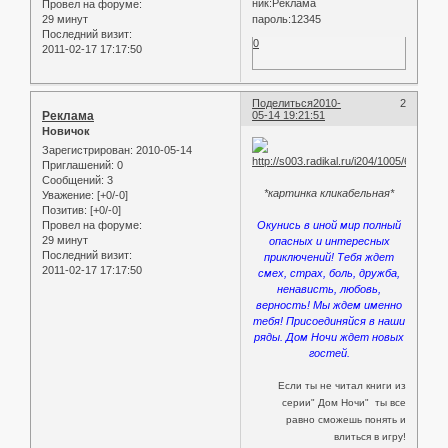
ник:Реклама
Провел на форуме:
29 минут
пароль:12345
Последний визит:
0
2011-02-17 17:17:50
Поделиться
2010-
2
Реклама
05-14 19:21:51
Новичок
Зарегистрирован
: 2010-05-14
Приглашений:
0
Сообщений:
3
*картинка кликабельная*
Уважение:
[+0/-0]
Позитив:
[+0/-0]
Окунись в иной мир полный
Провел на форуме:
29 минут
опасных и интересных
Последний визит:
приключений! Тебя ждет
2011-02-17 17:17:50
смех, страх, боль, дружба,
ненависть, любовь,
верность! Мы ждем именно
тебя! Присоединяйся в наши
ряды. Дом Ночи ждет новых
гостей.
Если ты не читал книги из
серии" Дом Ночи" ты все
равно сможешь понять и
влиться в игру!