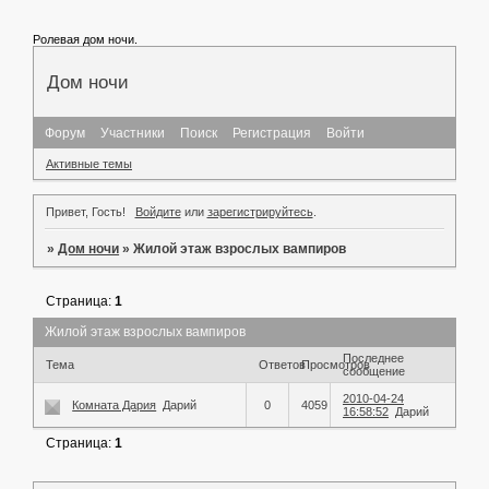
Ролевая дом ночи.
Дом ночи
Форум
Участники
Поиск
Регистрация
Войти
Активные темы
Привет, Гость!
Войдите
или
зарегистрируйтесь
.
»
Дом ночи
»
Жилой этаж взрослых вампиров
Страница:
1
Жилой этаж взрослых вампиров
Последнее
Тема
Ответов
Просмотров
сообщение
2010-04-24
Комната Дария
Дарий
0
4059
16:58:52
Дарий
Страница:
1